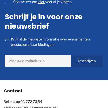
Contacteer ons
hier
voor al je vragen.
Schrijf je in voor onze
nieuwsbrief
Krijg al de nieuwste informatie over evenementen,
producten en aanbiedingen.
Abonneer
Inschrijven
u
op
onze
nieuwsbrief
Contact
Bel ons op
03 772 73 54
Mail ons op
info@demeesternv.be