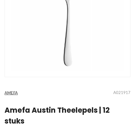
Ga
naar
het
A021917
AMEFA
begin
van
de
Amefa Austin Theelepels | 12
afbeeldingen-
stuks
gallerij