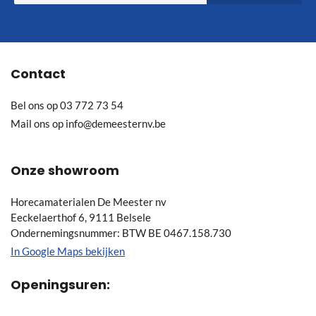
op
onze
nieuwsbrief
Contact
Bel ons op
03 772 73 54
Mail ons op
info@demeesternv.be
Onze showroom
Horecamaterialen De Meester nv
Eeckelaerthof 6, 9111 Belsele
Ondernemingsnummer: BTW BE 0467.158.730
In Google Maps bekijken
Openingsuren: