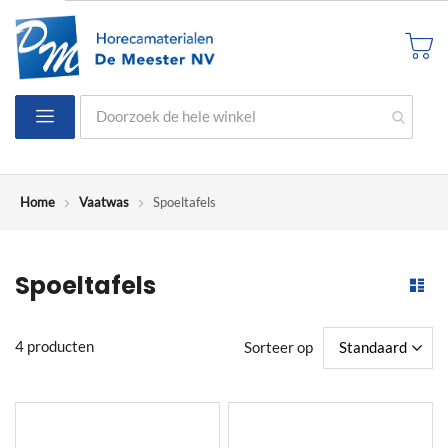
Ga
naar
W
de
inhoud
Toggle
Nav
Home
Vaatwas
Spoeltafels
Spoeltafels
4
producten
Sorteer op