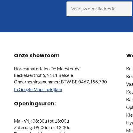
Abonneer
u
op
onze
nieuwsbrief
Onze showroom
W
Horecamaterialen De Meester nv
Ke
Eeckelaerthof 6, 9111 Belsele
Koe
Ondernemingsnummer: BTW BE 0467.158.730
Va
In Google Maps bekijken
Ke
Bar
Openingsuren:
Opb
Kle
Ma - Vrij: 08:30u tot 18:00u
Hy
Zaterdag: 09:00u tot 12:30u
Meu