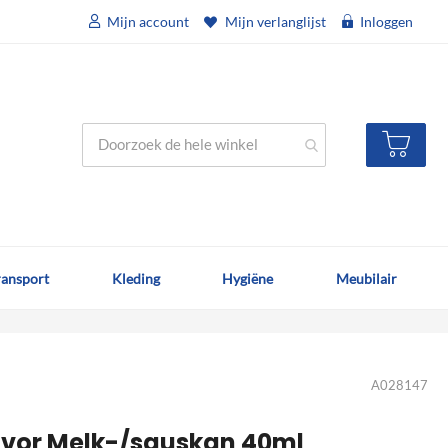
Mijn account
Mijn verlanglijst
Inloggen
Wink
ransport
Kleding
Hygiëne
Meubilair
A028147
avor Melk-/sauskan 40ml