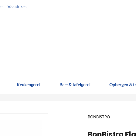
ns
Vacatures
Keukengerei
Bar- & tafelgerei
Opbergen & t
BONBISTRO
BonBistro Fl