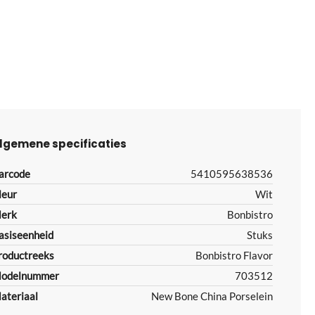
lgemene specificaties
arcode
5410595638536
leur
Wit
erk
Bonbistro
asiseenheid
Stuks
roductreeks
Bonbistro Flavor
odelnummer
703512
ateriaal
New Bone China Porselein