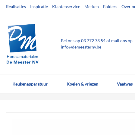
Ga
Realisaties
Inspiratie
Klantenservice
Merken
Folders
Over o
naar
de
inhoud
Bel ons op
03 772 73 54
of mail ons op
info@demeesternv.be
Keukenapparatuur
Koelen & vriezen
Vaatwas
Ga
naar