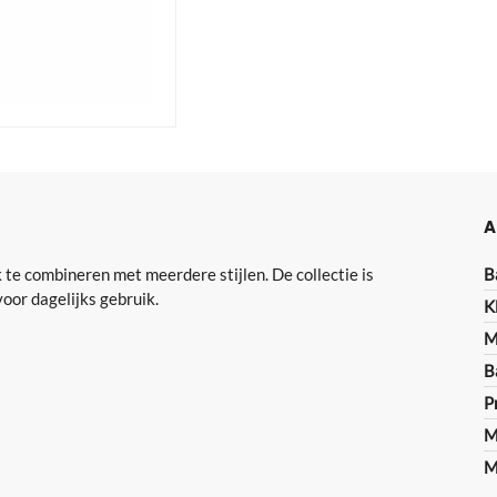
A
 te combineren met meerdere stijlen. De collectie is
B
oor dagelijks gebruik.
K
M
B
P
M
M