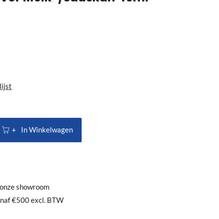
ijst
In Winkelwagen
n onze showroom
anaf €500 excl. BTW