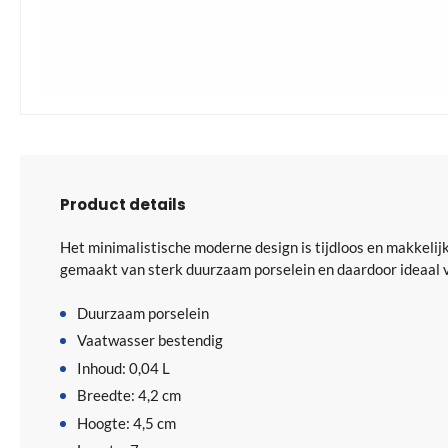
Ga
naar
het
begin
van
Product details
de
afbeeldingen-
Het minimalistische moderne design is tijdloos en makkelijk
gallerij
gemaakt van sterk duurzaam porselein en daardoor ideaal v
Duurzaam porselein
Vaatwasser bestendig
Inhoud: 0,04 L
Breedte: 4,2 cm
Hoogte: 4,5 cm