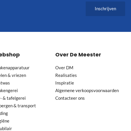
Inschrijven
ebshop
Over De Meester
ukenapparatuur
Over DM
len & vriezen
Realisaties
atwas
Inspiratie
ukengerei
Algemene verkoopsvoorwaarden
- & tafelgerei
Contacteer ons
ergen & transport
ding
giëne
bilair