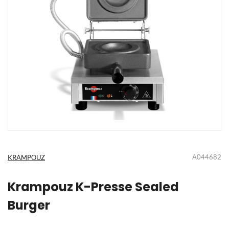
Ga
naar
het
A044682
KRAMPOUZ
begin
van
de
Krampouz K-Presse Sealed
afbeeldingen-
Burger
gallerij