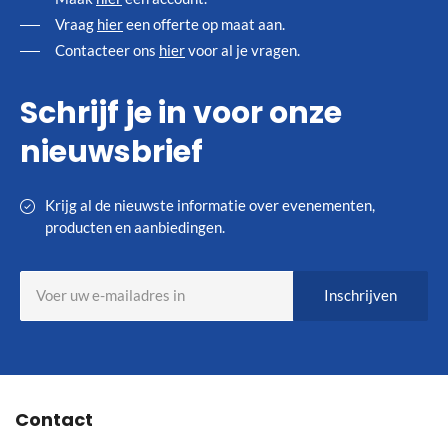
Vraag
hier
een offerte op maat aan.
Contacteer ons
hier
voor al je vragen.
Schrijf je in voor onze
nieuwsbrief
Krijg al de nieuwste informatie over evenementen,
producten en aanbiedingen.
Abonneer
Inschrijven
u
op
onze
nieuwsbrief
Contact