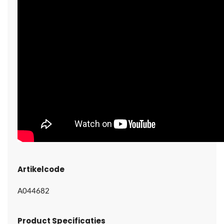
Artikelcode
A044682
Product Specificaties