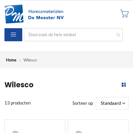
Ga
naar
W
de
inhoud
Toggle
Nav
Home
Wilesco
Wilesco
13
producten
Sorteer op