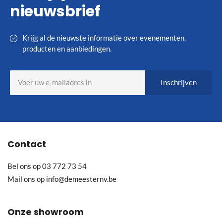
nieuwsbrief
Krijg al de nieuwste informatie over evenementen,
producten en aanbiedingen.
Abonneer
Inschrijven
u
op
onze
nieuwsbrief
Contact
Bel ons op
03 772 73 54
Mail ons op
info@demeesternv.be
Onze showroom