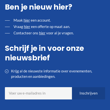
Ben je nieuw hier?
Maak
hier
een account.
Vraag
hier
een offerte op maat aan.
Contacteer ons
hier
voor al je vragen.
Schrijf je in voor onze
nieuwsbrief
Krijg al de nieuwste informatie over evenementen,
producten en aanbiedingen.
Abonneer
Inschrijven
u
op
onze