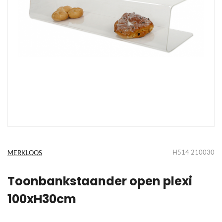
Ga
naar
het
H514 210030
MERKLOOS
begin
van
de
Toonbankstaander open plexi
afbeeldingen-
100xH30cm
gallerij