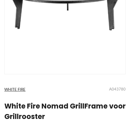
Ga
naar
het
A043780
WHITE FIRE
begin
van
de
White Fire Nomad GrillFrame voor
afbeeldingen-
Grillrooster
gallerij