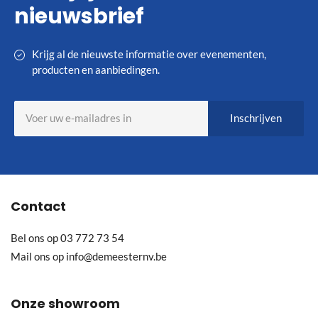
nieuwsbrief
Krijg al de nieuwste informatie over evenementen,
producten en aanbiedingen.
Abonneer
Inschrijven
u
op
onze
nieuwsbrief
Contact
Bel ons op
03 772 73 54
Mail ons op
info@demeesternv.be
Onze showroom