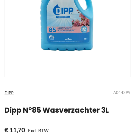
Ga
naar
het
A044399
DIPP
begin
van
de
Dipp N°85 Wasverzachter 3L
afbeeldingen-
gallerij
€ 11,70