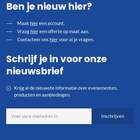
Ben je nieuw hier?
Maak
hier
een account.
Vraag
hier
een offerte op maat aan.
Contacteer ons
hier
voor al je vragen.
Schrijf je in voor onze
nieuwsbrief
Krijg al de nieuwste informatie over evenementen,
producten en aanbiedingen.
Abonneer
Inschrijven
u
op
onze
nieuwsbrief